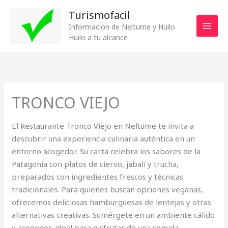
Ir
Turismofacil
al
Informacion de Neltume y Huilo
contenido
Huilo a tu alcance
TRONCO VIEJO
El Restaurante Tronco Viejo en Neltume te invita a
descubrir una experiencia culinaria auténtica en un
entorno acogedor. Su carta celebra los sabores de la
Patagonia con platos de ciervo, jabalí y trucha,
preparados con ingredientes frescos y técnicas
tradicionales. Para quienes buscan opciones veganas,
ofrecemos deliciosas hamburguesas de lentejas y otras
alternativas creativas. Sumérgete en un ambiente cálido
y acogedor, ideal para disfrutar de una comida